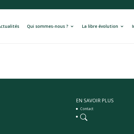
Actualités
Qui sommes-nous ?
La libre évolution
I
EN SAVOIR PLUS
Contact
Panier